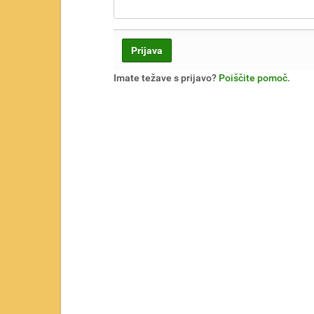
e
t
u
:
Imate težave s prijavo?
Poiščite pomoč
.