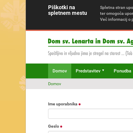
Piškotki na
Spletna stran upo
spletnem mestu
ter omogoča upora
Več informacij o 
Domov
Predstavitev
Ponudba
N
Domov
a
h
a
Ime uporabnika
j
a
t
e
Geslo
s