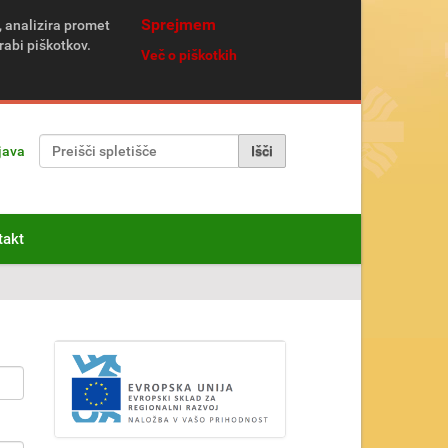
Sprejmem
, analizira promet
rabi piškotkov.
Več o piškotkih
Išči po spletišču
java
Napredno Iskanje...
takt