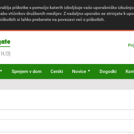
rablja piškotke s pomočjo katerih izboljšuje vašo uporabniško izkušnjo
bo vtičnikov družbenih medijev. Z nadaljno uporabo se strinjate k upo
piškotkih si lahko preberete na povezavi več o piškotkih.
Pri
Sprejem v dom
Ceniki
Novice
Dogodki
Kon