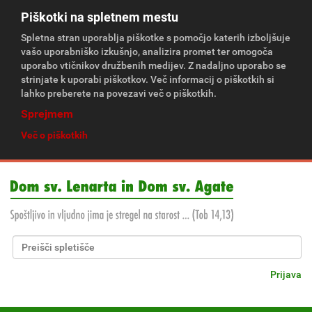
Piškotki na spletnem mestu
Spletna stran uporablja piškotke s pomočjo katerih izboljšuje
vašo uporabniško izkušnjo, analizira promet ter omogoča
uporabo vtičnikov družbenih medijev. Z nadaljno uporabo se
strinjate k uporabi piškotkov. Več informacij o piškotkih si
lahko preberete na povezavi več o piškotkih.
Sprejmem
Več o piškotkih
Išči po spletišču
Napredno Iskanje...
Prijava