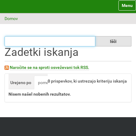
Toggle 
Domov
Filtriraj zadetke
Zadetki iskanja
Naročite se na sproti osveževani tok RSS.
0
prispevkov, ki ustrezajo kriteriju iskanja
Urejeno po
pomembnosti
datumu (najprej najnovejši)
Nisem našel nobenih rezultatov.