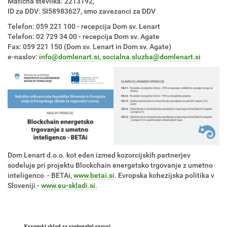
Matična številka: 2213192,
ID za DDV: SI58983627, smo zavezanci za DDV
Telefon: 059 221 100 - recepcija Dom sv. Lenart
Telefon: 02 729 34 00 - recepcija Dom sv. Agate
Fax: 059 221 150 (Dom sv. Lenart in Dom sv. Agate)
e-naslov:
info@domlenart.si
,
socialna.sluzba@domlenart.si
Dom Lenart d.o.o. kot eden izmed kozorcijskih partnerjev
sodeluje pri projektu Blockchain energetsko trgovanje z umetno
inteligenco - BETAi,
www.betai.si
. Evropska kohezijska politika v
Sloveniji -
www.eu-skladi.si.