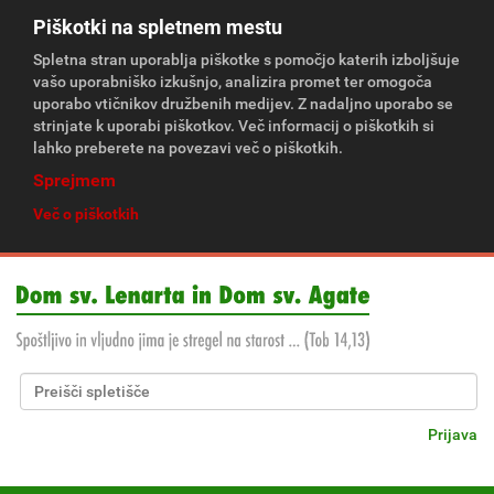
Piškotki na spletnem mestu
Spletna stran uporablja piškotke s pomočjo katerih izboljšuje
vašo uporabniško izkušnjo, analizira promet ter omogoča
uporabo vtičnikov družbenih medijev. Z nadaljno uporabo se
strinjate k uporabi piškotkov. Več informacij o piškotkih si
lahko preberete na povezavi več o piškotkih.
Sprejmem
Več o piškotkih
Išči po spletišču
Napredno Iskanje...
Prijava