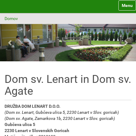
Toggle 
Domov
P
N
r
e
e
x
v
t
i
o
Dom sv. Lenart in Dom sv.
u
s
Agate
DRUŽBA DOM LENART D.O.O.
(Dom sv. Lenart, Gubčeva ulica 5, 2230 Lenart v Slov. goricah)
(Dom sv. Agate, Zamarkova 1b, 2230 Lenart v Slov. goricah)
Gubčeva ulica 5
2230 Lenart v Slovenskih Goricah