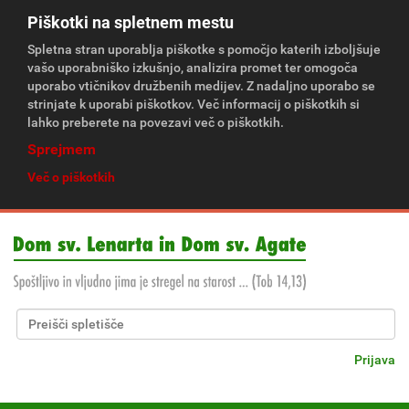
Piškotki na spletnem mestu
Spletna stran uporablja piškotke s pomočjo katerih izboljšuje
vašo uporabniško izkušnjo, analizira promet ter omogoča
uporabo vtičnikov družbenih medijev. Z nadaljno uporabo se
strinjate k uporabi piškotkov. Več informacij o piškotkih si
lahko preberete na povezavi več o piškotkih.
Sprejmem
Več o piškotkih
Išči po spletišču
Napredno Iskanje...
Prijava