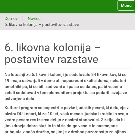
Toggle 
Domov
Novice
6. likovna kolonija – postavitev razstave
6. likovna kolonija –
postavitev razstave
Na letošnji že 6. likovni koloniji je sodelovalo 34 likovnikov, ki so
19. maja ustvarjali v domu ali neposredni okolici doma, nekateri
umetniki pa, ki so bili zadržani ali pa so od daleč, pa bi vseeno
želeli sodelovati v tem plemenitem projektu, so podarili svoja že
ustvarjena dela.
Kulturni program so popestrile pevke ljudskih pesmi, ki delujejo v
okviru DU Lenart, ki že 10 let, vsak mesec ljudsko izročilo in svojo
vedro pesem res iz srca delijo z našimi stanovalci. Z željo, da bi
jim zdravje dobro služilo in bi še dolgo vesele in nasmejane
prihajale v našo družbo, se jim je z drobno pozornostjo za njihov