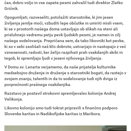
čas, dobro voljo in vse zapete pesmi zahvalil tudi direktor Zlatko
Gričnik.
Opogumljati, razveseliti, potolažiti starostnike, ki jim jesen
življenja jemlje moči, vzbuditi lepe občutke in umiriti misli vsem,
ki se v prostorih našega doma ustavljajo ob slikah na steni ali
prisluhnejo vedremu petju pevk ljudskih pesmi, je namen in cilj
našega sodelovanja. Prepričana sem, da tako likovniki kot pevke,
ki so v sebi zaslišali naš klic dobrote, ustvarjajo in nastopajo z več
vznesenosti, radosti, ker želijo razpihati prah vsakdanjih skrbi in
tegob, ki spremljajo ljudi v jeseni njihovega življenja.
V Domu sv. Lenarta verjamemo, da naše prijatelje kulturnike
medsebojno druženje in druženje s starostniki bogati, da rastejo v
svojem znanju, talentih in da to sodelovanje tudi njih dviga iz
povprečnosti prašnega vsakdanjika.
Razstavo je postavil strokovni spremljevalec kolonije Andrej
Velikonja.
Likovno kolonijo smo tudi tokrat pripravili s finančno podporo
Slovenke karitas in Nadškofijske karitas iz Maribora.