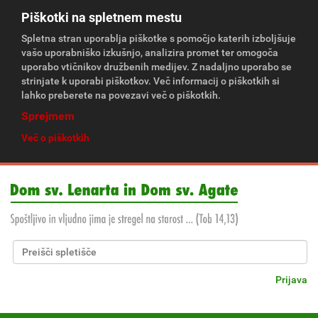
Piškotki na spletnem mestu
Spletna stran uporablja piškotke s pomočjo katerih izboljšuje
vašo uporabniško izkušnjo, analizira promet ter omogoča
uporabo vtičnikov družbenih medijev. Z nadaljno uporabo se
strinjate k uporabi piškotkov. Več informacij o piškotkih si
lahko preberete na povezavi več o piškotkih.
Sprejmem
Več o piškotkih
Išči po spletišču
Napredno Iskanje...
Prijava