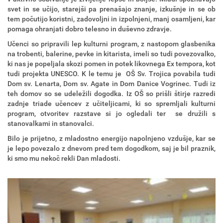
svet in se učijo, starejši pa prenašajo znanje, izkušnje in se ob
tem počutijo koristni, zadovoljni in izpolnjeni, manj osamljeni, kar
pomaga ohranjati dobro telesno in duševno zdravje.
Učenci so pripravili lep kulturni program, z nastopom glasbenika
na trobenti, balerine, pevke in kitarista, imeli so tudi povezovalko,
ki nas je popeljala skozi pomen in potek likovnega Ex tempora, kot
tudi projekta UNESCO. K le temu je OŠ Sv. Trojica povabila tudi
Dom sv. Lenarta, Dom sv. Agate in Dom Danice Vogrinec. Tudi iz
teh domov so se udeležili dogodka. Iz OŠ so prišli štirje razredi
zadnje triade učencev z učiteljicami, ki so spremljali kulturni
program, otvoritev razstave si jo ogledali ter se družili s
stanovalkami in stanovalci.
Bilo je prijetno, z mladostno energijo napolnjeno vzdušje, kar se
je lepo povezalo z dnevom pred tem dogodkom, saj je bil praznik,
ki smo mu nekoč rekli Dan mladosti.