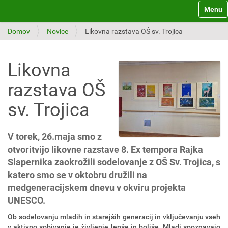
Toggle 
Domov
Novice
Likovna razstava OŠ sv. Trojica
Likovna
razstava OŠ
sv. Trojica
V torek, 26.maja smo z
otvoritvijo likovne razstave 8. Ex tempora Rajka
Slapernika zaokrožili sodelovanje z OŠ Sv. Trojica, s
katero smo se v oktobru družili na
medgeneracijskem dnevu v okviru projekta
UNESCO.
Ob sodelovanju mladih in starejših generacij in vključevanju vseh
v aktivno sobivanje je življenje lepše in boljše. Mladi spoznavajo