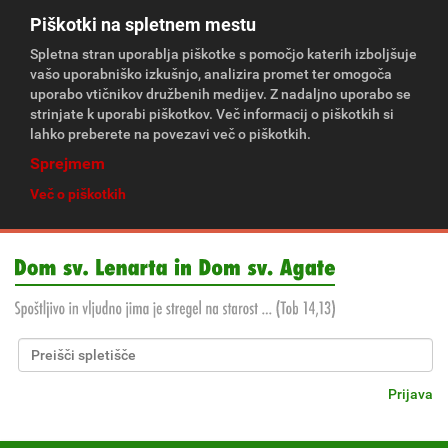
Piškotki na spletnem mestu
Spletna stran uporablja piškotke s pomočjo katerih izboljšuje
vašo uporabniško izkušnjo, analizira promet ter omogoča
uporabo vtičnikov družbenih medijev. Z nadaljno uporabo se
strinjate k uporabi piškotkov. Več informacij o piškotkih si
lahko preberete na povezavi več o piškotkih.
Sprejmem
Več o piškotkih
Išči po spletišču
Napredno Iskanje...
Prijava