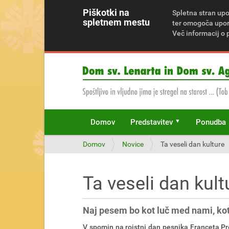
Piškotki na
Spletna stran upo
spletnem mestu
ter omogoča upora
Več informacij o 
Domov
Predstavitev
Ponudba
N
Domov
Novice
Ta veseli dan kulture
a
h
a
Ta veseli dan kult
j
a
t
Naj pesem bo kot luč med nami, ko
e
s
V spomin na rojstni dan pesnika Franceta Pre