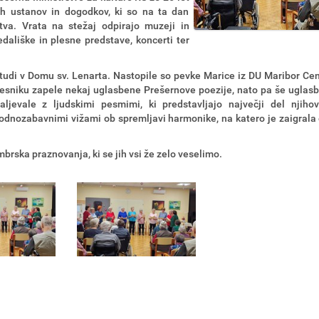
ih ustanov in dogodkov, ki so na ta dan
tva. Vrata na stežaj odpirajo muzeji in
dališke in plesne predstave, koncerti ter
 tudi v Domu sv. Lenarta. Nastopile so pevke Marice iz DU Maribor Cen
esniku zapele nekaj uglasbene Prešernove poezije, nato pa še uglas
ljevale z ljudskimi pesmimi, ki predstavljajo največji del njiho
arodnozabavnimi vižami ob spremljavi harmonike, na katero je zaigrala
mbrska praznovanja, ki se jih vsi že zelo veselimo.