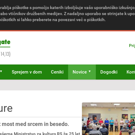
rablja piškotke s pomočjo katerih izboljšuje vašo uporabniško izkušnjo
bo vtičnikov družbenih medijev. Z nadaljno uporabo se strinjate k upo
piškotkih si lahko preberete na povezavi več o piškotkih.
Pri
Sprejem v dom
Ceniki
Novice
Dogodki
Kon
ure
t most med srcem in besedo.
šerna Ministrstvo za kulturo RS že 25 let