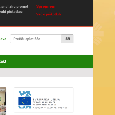
Sprejmem
, analizira promet
rabi piškotkov.
Več o piškotkih
Išči po spletišču
java
Napredno Iskanje...
takt