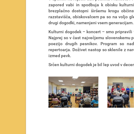
e
zapored vabi in spodbuja k obisku kulturn
t
brezplačno dostopni širšemu krogu občins
u
razstavišča, obiskovalcem pa so na voljo gle
:
drugi dogodki, namenjeni vsem generacijam.
Kulturni dogodek – koncert – smo pripravili
Najprej so v čast največjemu slovenskemu p
poezijo drugih pesnikov. Program so nada
repertoarja. Doživet nastop so sklenile z n
izmed pevk.
Srčen kulturni dogodek je bil lep uvod v dece