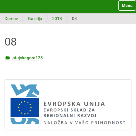
Toggle 
Domov
Galerija
2018
08
08
ptujskagora128