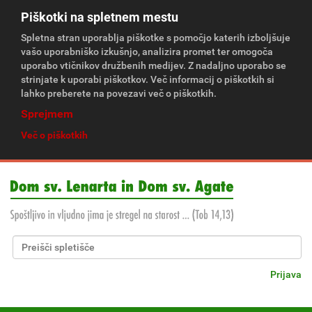
Piškotki na spletnem mestu
Spletna stran uporablja piškotke s pomočjo katerih izboljšuje
vašo uporabniško izkušnjo, analizira promet ter omogoča
uporabo vtičnikov družbenih medijev. Z nadaljno uporabo se
strinjate k uporabi piškotkov. Več informacij o piškotkih si
lahko preberete na povezavi več o piškotkih.
Sprejmem
Več o piškotkih
Išči po spletišču
Napredno Iskanje...
Prijava