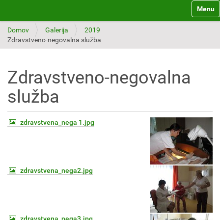
Toggle 
Domov
Galerija
2019
Zdravstveno-negovalna služba
Zdravstveno-negovalna
služba
zdravstvena_nega 1.jpg
zdravstvena_nega2.jpg
zdravstvena_nega3.jpg