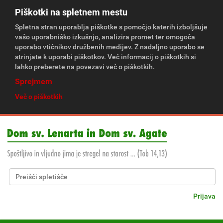
Piškotki na spletnem mestu
Spletna stran uporablja piškotke s pomočjo katerih izboljšuje
vašo uporabniško izkušnjo, analizira promet ter omogoča
uporabo vtičnikov družbenih medijev. Z nadaljno uporabo se
strinjate k uporabi piškotkov. Več informacij o piškotkih si
lahko preberete na povezavi več o piškotkih.
Sprejmem
Več o piškotkih
Išči po spletišču
Napredno Iskanje...
Prijava