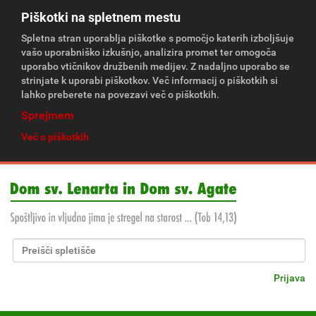
Piškotki na spletnem mestu
Spletna stran uporablja piškotke s pomočjo katerih izboljšuje
vašo uporabniško izkušnjo, analizira promet ter omogoča
uporabo vtičnikov družbenih medijev. Z nadaljno uporabo se
strinjate k uporabi piškotkov. Več informacij o piškotkih si
lahko preberete na povezavi več o piškotkih.
Sprejmem
Več o piškotkih
Išči po spletišču
Napredno Iskanje...
Prijava