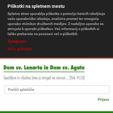
Piškotki na spletnem mestu
Spletna stran uporablja piškotke s pomočjo katerih izboljšuje
vašo uporabniško izkušnjo, analizira promet ter omogoča
uporabo vtičnikov družbenih medijev. Z nadaljno uporabo se
strinjate k uporabi piškotkov. Več informacij o piškotkih si
lahko preberete na povezavi več o piškotkih.
Sprejmem
Več o piškotkih
Išči po spletišču
Napredno Iskanje...
Prijava