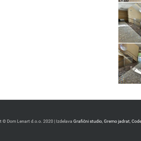
t © Dom Lenart d.o.o. 2020 | Izdelava
Grafični studio
,
Gremo jadrat
,
Cod