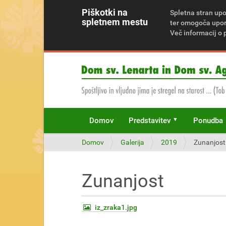
Piškotki na
Spletna stran upo
spletnem mestu
ter omogoča upora
Več informacij o 
Domov
Predstavitev
Ponudba
N
Domov
Galerija
2019
Zunanjost
a
h
a
Zunanjost
j
a
t
iz_zraka1.jpg
e
s