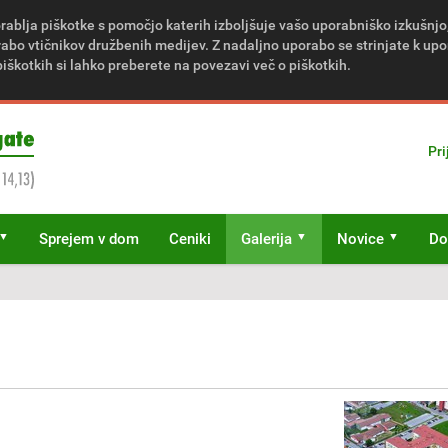
rablja piškotke s pomočjo katerih izboljšuje vašo uporabniško izkušnjo
bo vtičnikov družbenih medijev. Z nadaljno uporabo se strinjate k upo
piškotkih si lahko preberete na povezavi več o piškotkih.
Pri
Sprejem v dom
Ceniki
Galerija
Novice
Do