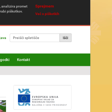
Sprejmem
, analizira promet
rabi piškotkov.
Več o piškotkih
Išči po spletišču
java
Napredno Iskanje...
godki
Kontakt