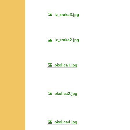
e
t
iz_zraka3.jpg
u
:
iz_zraka2.jpg
okolica1.jpg
okolica2.jpg
okolica4.jpg