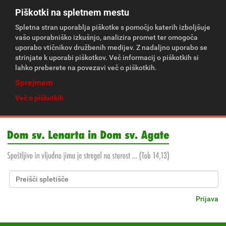
Piškotki na spletnem mestu
Spletna stran uporablja piškotke s pomočjo katerih izboljšuje
vašo uporabniško izkušnjo, analizira promet ter omogoča
uporabo vtičnikov družbenih medijev. Z nadaljno uporabo se
strinjate k uporabi piškotkov. Več informacij o piškotkih si
lahko preberete na povezavi več o piškotkih.
Sprejmem
Več o piškotkih
Išči po spletišču
Napredno Iskanje...
Prijava